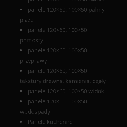
panele 120×60, 100×50 palmy
plaże
panele 120×60, 100×50
pomosty
panele 120×60, 100×50
przyprawy
panele 120×60, 100×50
tekstury drewna, kamienia, cegły
panele 120×60, 100×50 widoki
panele 120×60, 100×50
wodospady
Panele kuchenne