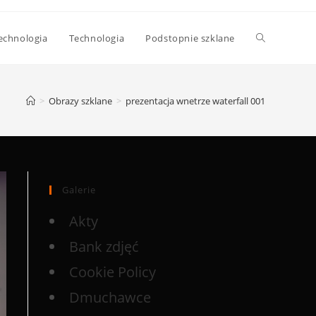
echnologia
Technologia
Podstopnie szklane
>
Obrazy szklane
>
prezentacja wnetrze waterfall 001
Galerie
Akty
Bank zdjęć
Cookie Policy
Dmuchawce