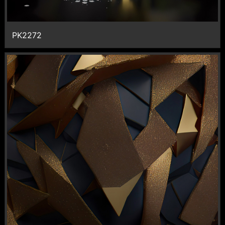
PK2272