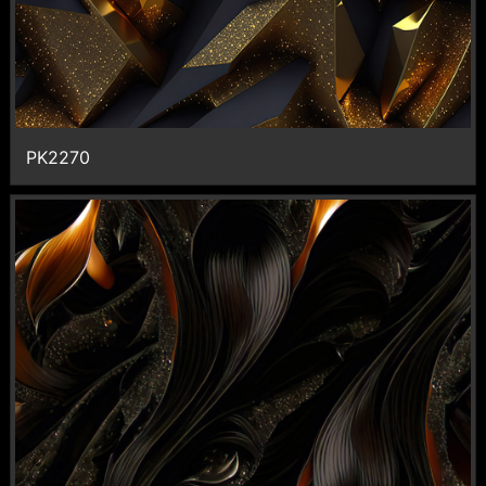
PK2270