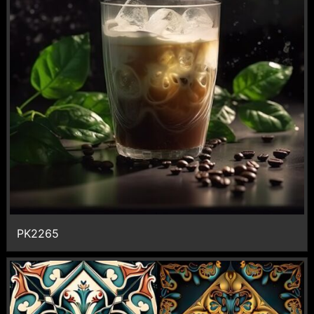
PK2265