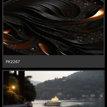
PK2267