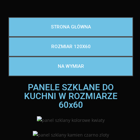
STRONA GŁÓWNA
ROZMIAR 120X60
NA WYMIAR
PANELE SZKLANE DO
KUCHNI W ROZMIARZE
60x60