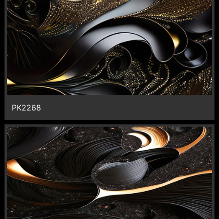
PK2268