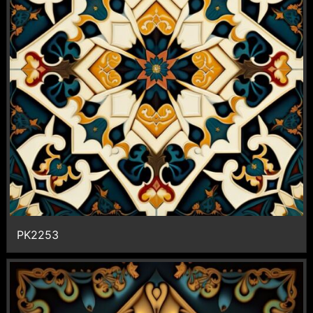
PK2253