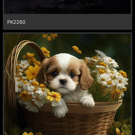
PK2260