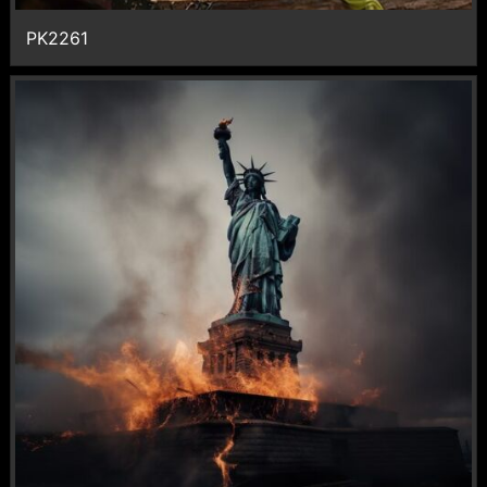
PK2261