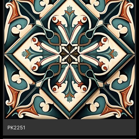
PK2251