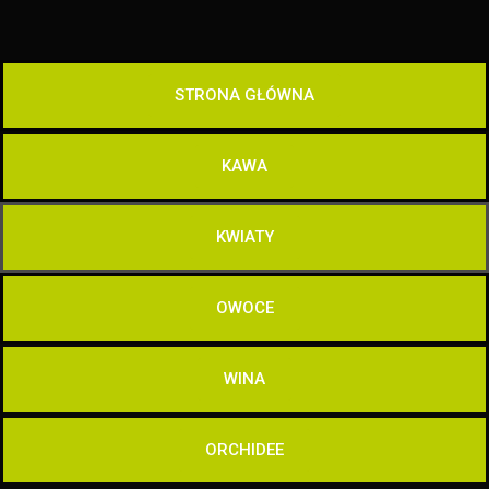
STRONA GŁÓWNA
KAWA
KWIATY
OWOCE
WINA
ORCHIDEE