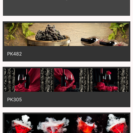
PK1565
PK482
PK305