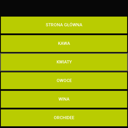
STRONA GŁÓWNA
KAWA
KWIATY
OWOCE
WINA
ORCHIDEE