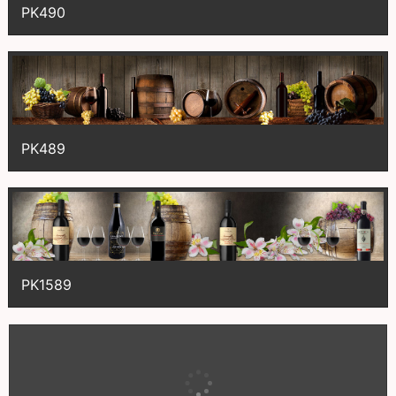
PK490
PK489
PK1589