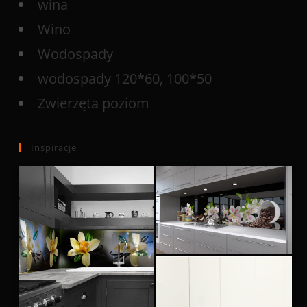
wina
Wino
Wodospady
wodospady 120*60, 100*50
Zwierzęta poziom
Inspiracje