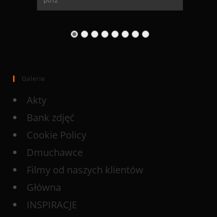
Galerie
Akty
Bank zdjęć
Cookie Policy
Dmuchawce
Filmy od naszych klientów
Główna
INSPIRACJE