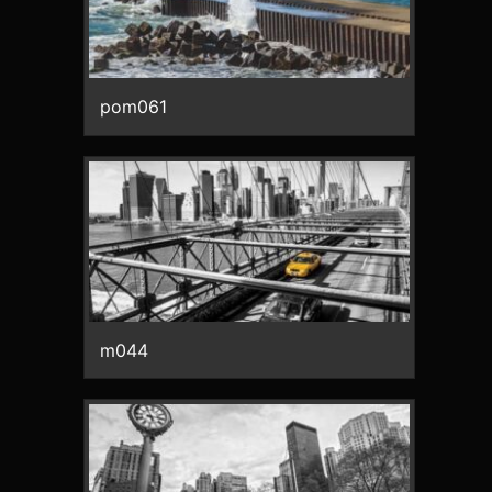
pom061
m044