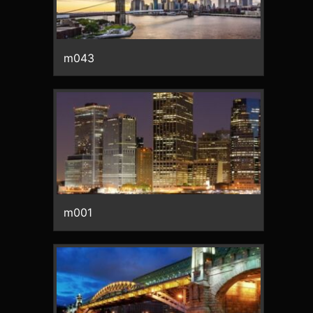
m043
m001