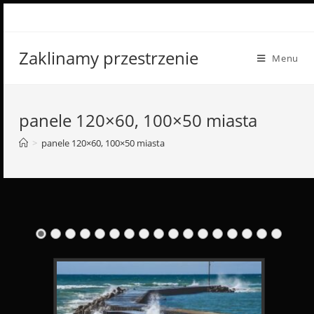
Skip
to
content
Zaklinamy przestrzenie
Menu
panele 120×60, 100×50 miasta
>
panele 120×60, 100×50 miasta