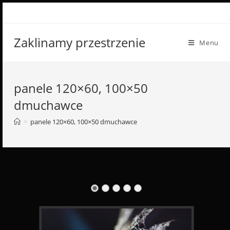
Skip
to
content
Zaklinamy przestrzenie
Menu
panele 120×60, 100×50
dmuchawce
>
panele 120×60, 100×50 dmuchawce