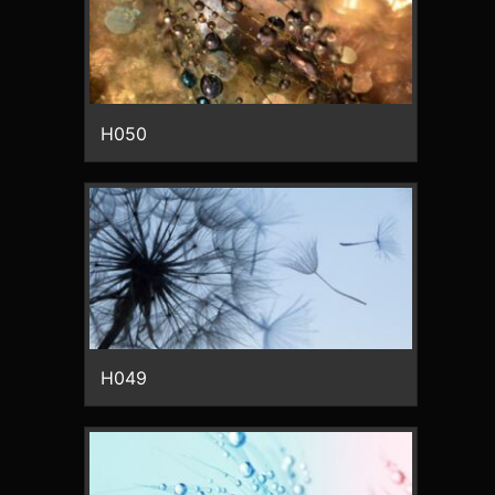
H050
H049