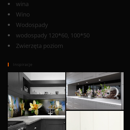
wina
Wino
Wodospady
wodospady 120*60, 100*50
Zwierzęta poziom
Inspiracje