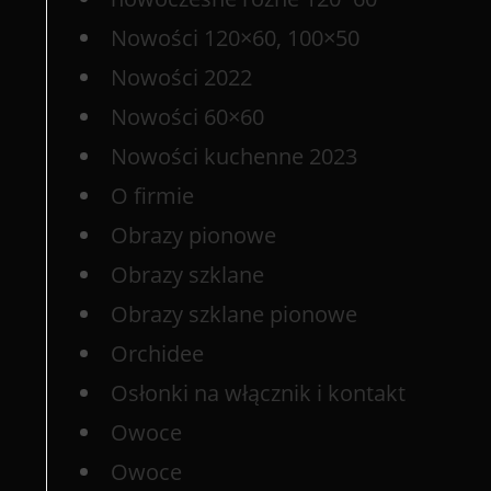
Nowości 120×60, 100×50
Nowości 2022
Nowości 60×60
Nowości kuchenne 2023
O firmie
Obrazy pionowe
Obrazy szklane
Obrazy szklane pionowe
Orchidee
Osłonki na włącznik i kontakt
Owoce
Owoce