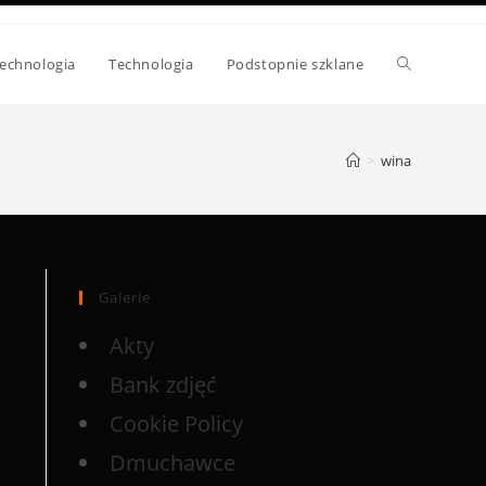
echnologia
Technologia
Podstopnie szklane
>
wina
Galerie
Akty
Bank zdjęć
Cookie Policy
Dmuchawce