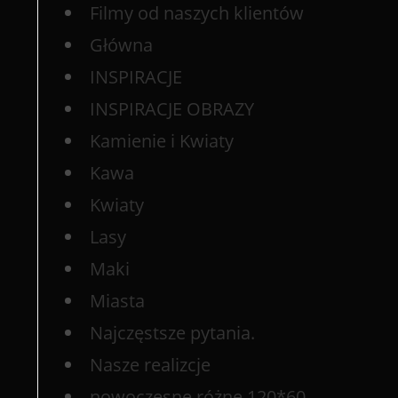
Filmy od naszych klientów
Główna
INSPIRACJE
INSPIRACJE OBRAZY
Kamienie i Kwiaty
Kawa
Kwiaty
Lasy
Maki
Miasta
Najczęstsze pytania.
Nasze realizcje
nowoczesne różne 120*60