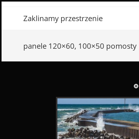
Skip
to
Zaklinamy przestrzenie
content
panele 120×60, 100×50 pomosty