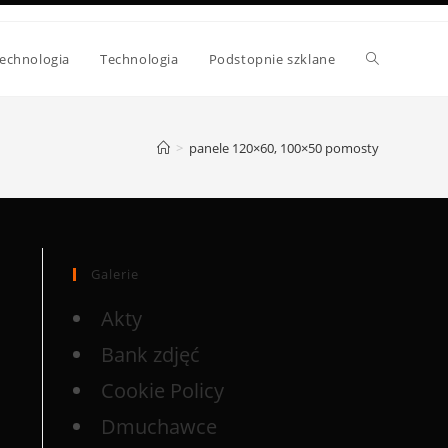
echnologia
Technologia
Podstopnie szklane
>
panele 120×60, 100×50 pomosty
Galerie
Akty
Bank zdjęć
Cookie Policy
Dmuchawce