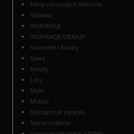
Filmy od naszych klientów
Główna
INSPIRACJE
INSPIRACJE OBRAZY
Kamienie i Kwiaty
Kawa
Kwiaty
Lasy
Maki
Miasta
Najczęstsze pytania.
Nasze realizcje
nowoczesne różne 120*60