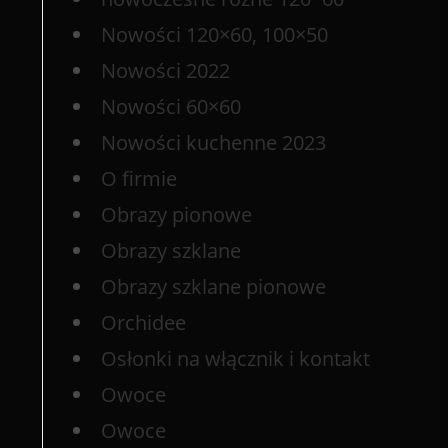
Nowości 120×60, 100×50
Nowości 2022
Nowości 60×60
Nowości kuchenne 2023
O firmie
Obrazy pionowe
Obrazy szklane
Obrazy szklane pionowe
Orchidee
Osłonki na włącznik i kontakt
Owoce
Owoce