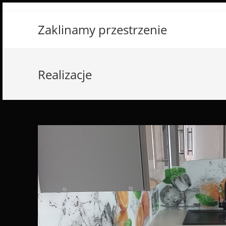
Skip
to
Zaklinamy przestrzenie
content
Realizacje