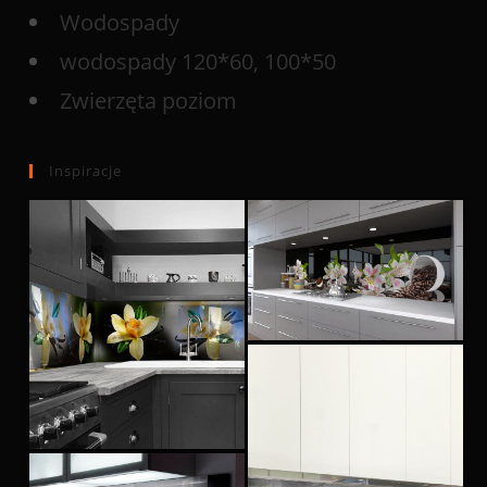
Wodospady
wodospady 120*60, 100*50
Zwierzęta poziom
Inspiracje