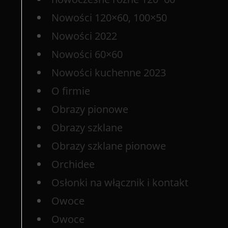
Nowości 120×60, 100×50
Nowości 2022
Nowości 60×60
Nowości kuchenne 2023
O firmie
Obrazy pionowe
Obrazy szklane
Obrazy szklane pionowe
Orchidee
Osłonki na włącznik i kontakt
Owoce
Owoce