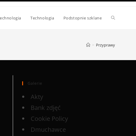
echnologia
Technologia
Podstopnie szklane
>
Przyprawy
Galerie
Akty
Bank zdjęć
Cookie Policy
Dmuchawce