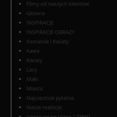
Filmy od naszych klientów
Główna
INSPIRACJE
INSPIRACJE OBRAZY
Kamienie i Kwiaty
Kawa
Kwiaty
Lasy
Maki
Miasta
Najczęstsze pytania.
Nasze realizcje
nowoczesne różne 120*60