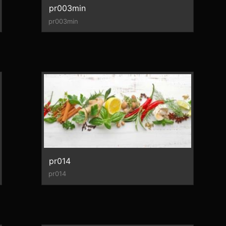
pr003min
pr003min
pr014
pr014