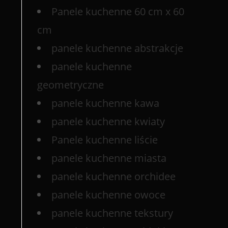
Panele kuchenne 60 cm x 60
cm
panele kuchenne abstrakcje
panele kuchenne
geometryczne
panele kuchenne kawa
panele kuchenne kwiaty
Panele kuchenne liście
panele kuchenne miasta
panele kuchenne orchidee
panele kuchenne owoce
panele kuchenne tekstury