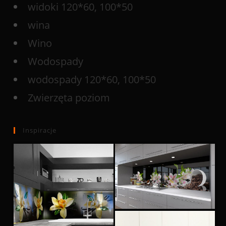
widoki 120*60, 100*50
wina
Wino
Wodospady
wodospady 120*60, 100*50
Zwierzęta poziom
Inspiracje