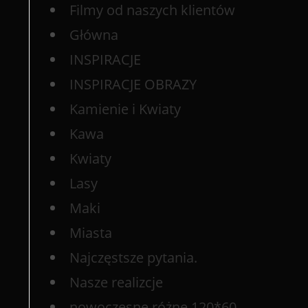
Filmy od naszych klientów
Główna
INSPIRACJE
INSPIRACJE OBRAZY
Kamienie i Kwiaty
Kawa
Kwiaty
Lasy
Maki
Miasta
Najczęstsze pytania.
Nasze realizcje
nowoczesne różne 120*60