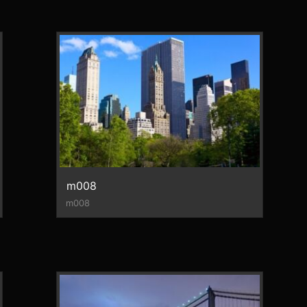
m008
m008