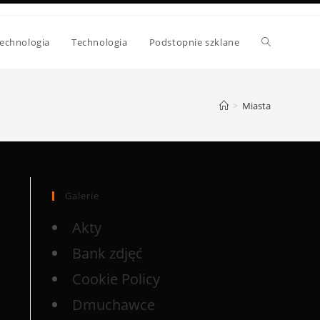
echnologia
Technologia
Podstopnie szklane
>
Miasta
Galerie
Akty
Bank zdjęć
Cookie Policy
Dmuchawce