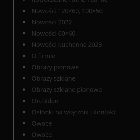
Nowości 120×60, 100×50
Nowości 2022
Nowości 60×60
Nowości kuchenne 2023
O firmie
Obrazy pionowe
Obrazy szklane
Obrazy szklane pionowe
Orchidee
Osłonki na włącznik i kontakt
Owoce
Owoce