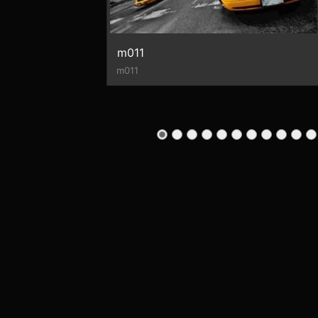
m011
m011