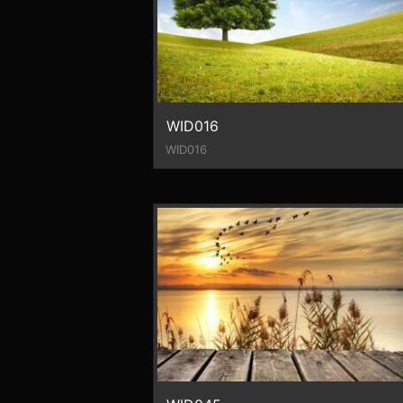
WID016
WID016