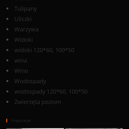
Tulipany
Uliczki
Warzywa
Widoki
widoki 120*60, 100*50
wina
Wino
Wodospady
wodospady 120*60, 100*50
Zwierzęta poziom
Inspiracje