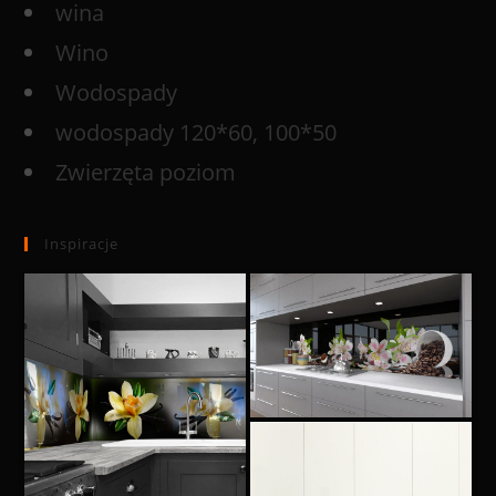
wina
Wino
Wodospady
wodospady 120*60, 100*50
Zwierzęta poziom
Inspiracje