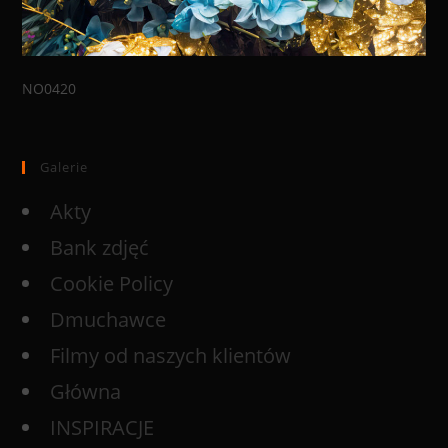
NO0420
Galerie
Akty
Bank zdjęć
Cookie Policy
Dmuchawce
Filmy od naszych klientów
Główna
INSPIRACJE