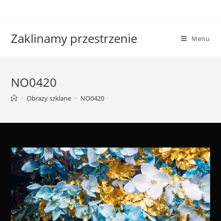
Skip
to
content
Zaklinamy przestrzenie
Menu
NO0420
>
Obrazy szklane
>
NO0420