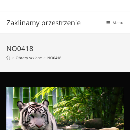
Skip
to
content
Zaklinamy przestrzenie
Menu
NO0418
>
Obrazy szklane
>
NO0418