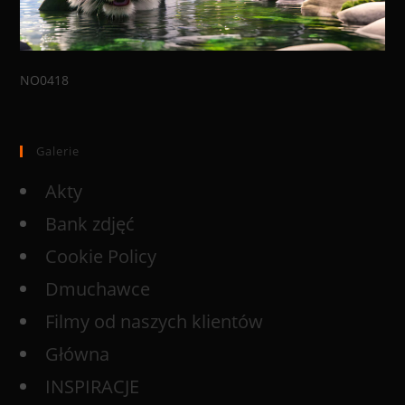
NO0418
Galerie
Akty
Bank zdjęć
Cookie Policy
Dmuchawce
Filmy od naszych klientów
Główna
INSPIRACJE