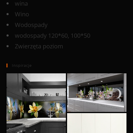
wina
Wino
Wodospady
wodospady 120*60, 100*50
Zwierzęta poziom
Inspiracje