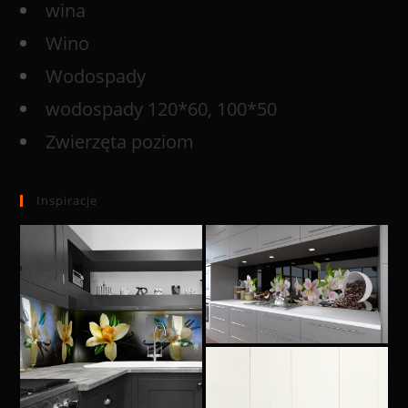
wina
Wino
Wodospady
wodospady 120*60, 100*50
Zwierzęta poziom
Inspiracje