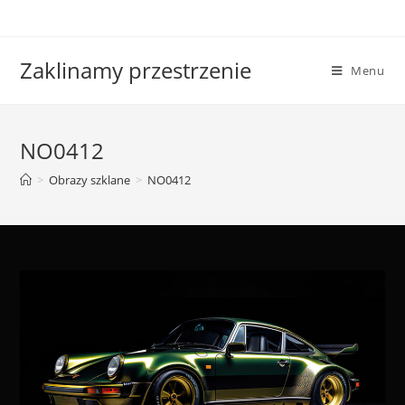
Skip
to
content
Zaklinamy przestrzenie
Menu
NO0412
>
Obrazy szklane
>
NO0412