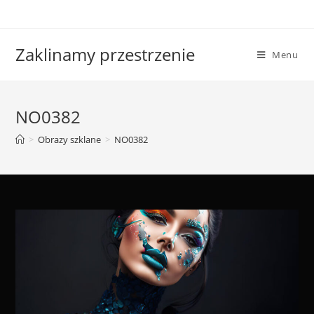
Skip
to
content
Zaklinamy przestrzenie
Menu
NO0382
>
Obrazy szklane
>
NO0382