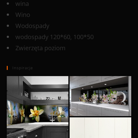
wina
Wino
Wodospady
wodospady 120*60, 100*50
Zwierzęta poziom
Inspiracje