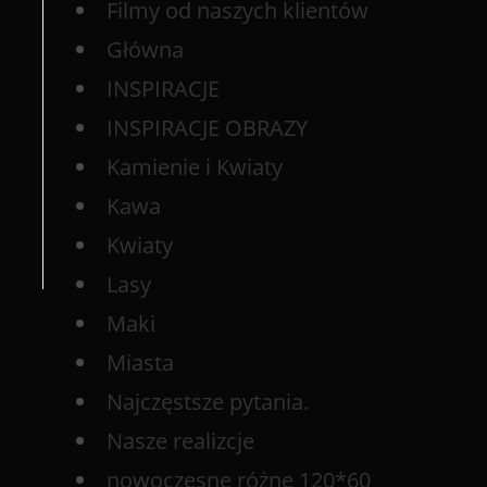
Filmy od naszych klientów
Główna
INSPIRACJE
INSPIRACJE OBRAZY
Kamienie i Kwiaty
Kawa
Kwiaty
Lasy
Maki
Miasta
Najczęstsze pytania.
Nasze realizcje
nowoczesne różne 120*60