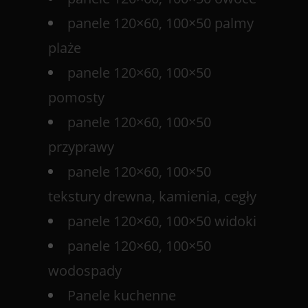
panele 120×60, 100×50 palmy
plaże
panele 120×60, 100×50
pomosty
panele 120×60, 100×50
przyprawy
panele 120×60, 100×50
tekstury drewna, kamienia, cegły
panele 120×60, 100×50 widoki
panele 120×60, 100×50
wodospady
Panele kuchenne