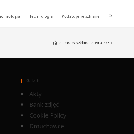
echnologia
Technologia
Podstopnie szklane
>
Obrazy szklane
>
NO0375 1
Galerie
Akty
Bank zdjęć
Cookie Policy
Dmuchawce