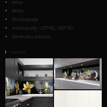
wina
Wino
Wodospady
wodospady 120*60, 100*50
Zwierzęta poziom
Inspiracje