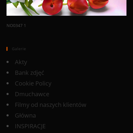
NO0347 1
Galerie
Akty
Bank zdjęć
Cookie Policy
Dmuchawce
Filmy od naszych klientów
Główna
INSPIRACJE