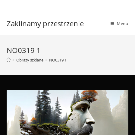
Skip
to
content
Zaklinamy przestrzenie
Menu
NO0319 1
>
Obrazy szklane
>
NO0319 1