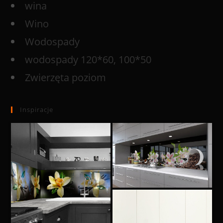
wina
Wino
Wodospady
wodospady 120*60, 100*50
Zwierzęta poziom
Inspiracje