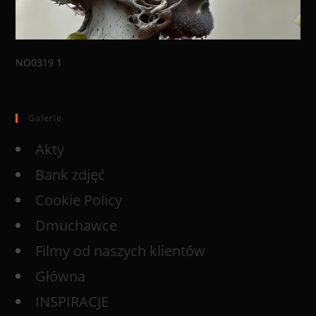
NO0319 1
Galerie
Akty
Bank zdjęć
Cookie Policy
Dmuchawce
Filmy od naszych klientów
Główna
INSPIRACJE