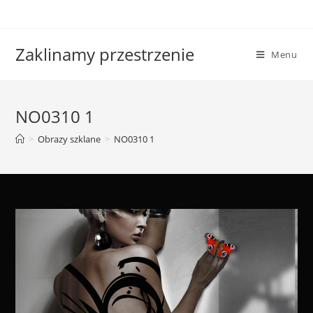
Skip
to
content
Zaklinamy przestrzenie
Menu
NO0310 1
>
Obrazy szklane
>
NO0310 1