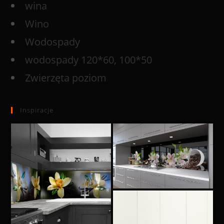
wina
Wino
Wodospady
wodospady 120*60, 100*50
Zwierzęta poziom
Inspiracje