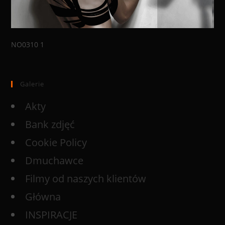
NO0310 1
Galerie
Akty
Bank zdjęć
Cookie Policy
Dmuchawce
Filmy od naszych klientów
Główna
INSPIRACJE