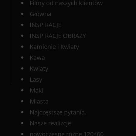
Filmy od naszych klientów
Główna
INSPIRACJE
INSPIRACJE OBRAZY
Kamienie i Kwiaty
Kawa
Kwiaty
Lasy
Maki
Miasta
Najczęstsze pytania.
Nasze realizcje
nowoczesne różne 120*60