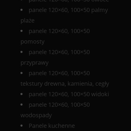
panele 120×60, 100×50 palmy
plaże
panele 120×60, 100×50
pomosty
panele 120×60, 100×50
przyprawy
panele 120×60, 100×50
tekstury drewna, kamienia, cegły
panele 120×60, 100×50 widoki
panele 120×60, 100×50
wodospady
Panele kuchenne