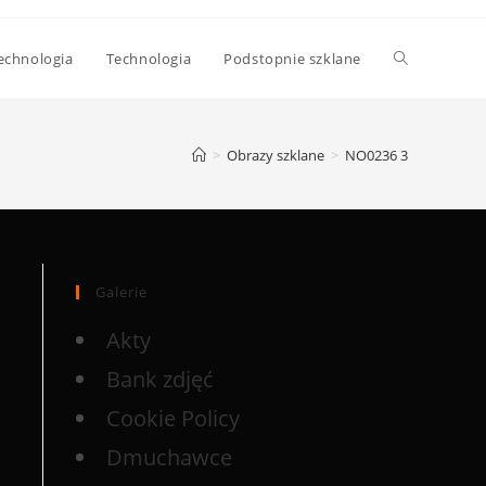
echnologia
Technologia
Podstopnie szklane
>
Obrazy szklane
>
NO0236 3
Galerie
Akty
Bank zdjęć
Cookie Policy
Dmuchawce