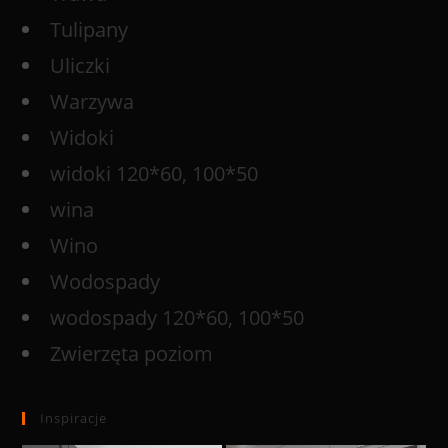
Tulipany
Uliczki
Warzywa
Widoki
widoki 120*60, 100*50
wina
Wino
Wodospady
wodospady 120*60, 100*50
Zwierzęta poziom
Inspiracje