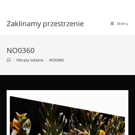
Skip
to
content
Zaklinamy przestrzenie
Menu
NO0360
>
Obrazy szklane
>
NO0360