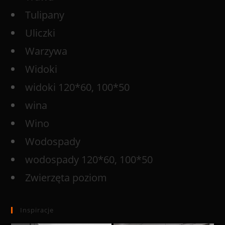
Tulipany
Uliczki
Warzywa
Widoki
widoki 120*60, 100*50
wina
Wino
Wodospady
wodospady 120*60, 100*50
Zwierzęta poziom
Inspiracje