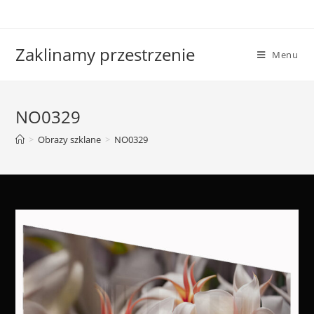
Skip
to
content
Zaklinamy przestrzenie
Menu
NO0329
>
Obrazy szklane
>
NO0329