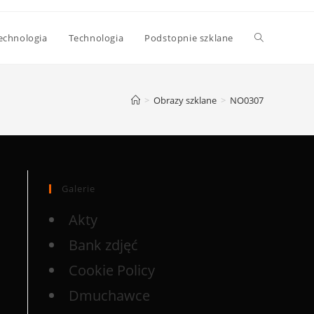
echnologia
Technologia
Podstopnie szklane
>
Obrazy szklane
>
NO0307
Galerie
Akty
Bank zdjęć
Cookie Policy
Dmuchawce