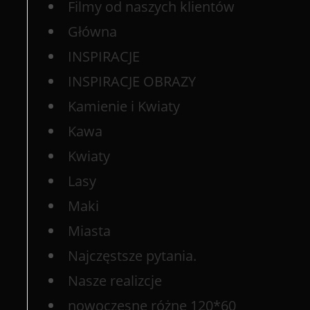
Filmy od naszych klientów
Główna
INSPIRACJE
INSPIRACJE OBRAZY
Kamienie i Kwiaty
Kawa
Kwiaty
Lasy
Maki
Miasta
Najczęstsze pytania.
Nasze realizcje
nowoczesne różne 120*60