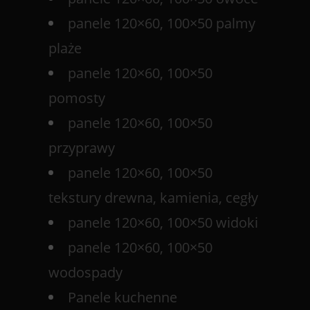
panele 120×60, 100×50 palmy
plaże
panele 120×60, 100×50
pomosty
panele 120×60, 100×50
przyprawy
panele 120×60, 100×50
tekstury drewna, kamienia, cegły
panele 120×60, 100×50 widoki
panele 120×60, 100×50
wodospady
Panele kuchenne