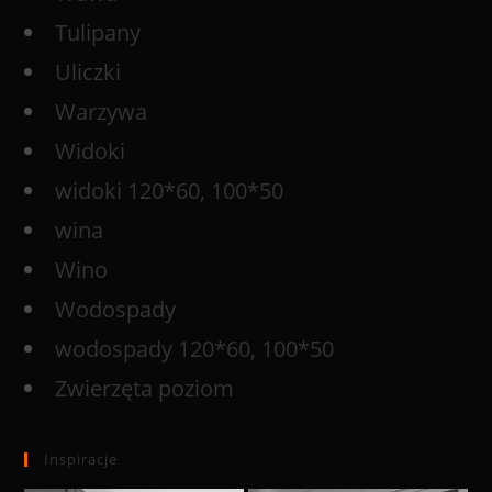
Tulipany
Uliczki
Warzywa
Widoki
widoki 120*60, 100*50
wina
Wino
Wodospady
wodospady 120*60, 100*50
Zwierzęta poziom
Inspiracje