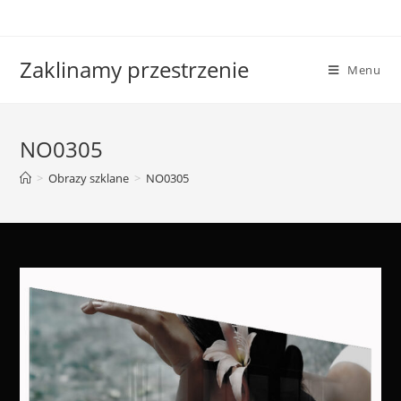
Skip
to
content
Zaklinamy przestrzenie
Menu
NO0305
>
Obrazy szklane
>
NO0305