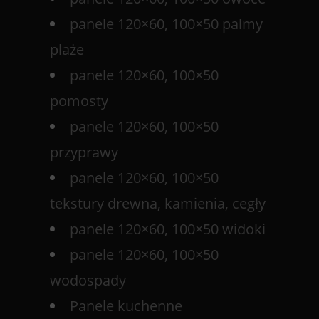
panele 120×60, 100×50 palmy
plaże
panele 120×60, 100×50
pomosty
panele 120×60, 100×50
przyprawy
panele 120×60, 100×50
tekstury drewna, kamienia, cegły
panele 120×60, 100×50 widoki
panele 120×60, 100×50
wodospady
Panele kuchenne