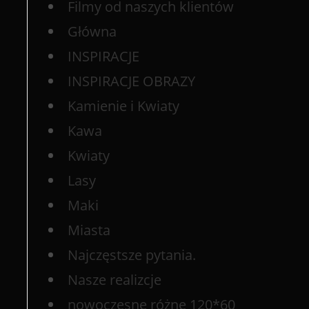
Filmy od naszych klientów
Główna
INSPIRACJE
INSPIRACJE OBRAZY
Kamienie i Kwiaty
Kawa
Kwiaty
Lasy
Maki
Miasta
Najczęstsze pytania.
Nasze realizcje
nowoczesne różne 120*60