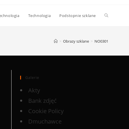
echnologia
Technologia
Podstopnie szklane
>
Obrazy szklane
>
NO0301
Galerie
Akty
Bank zdjęć
Cookie Policy
Dmuchawce