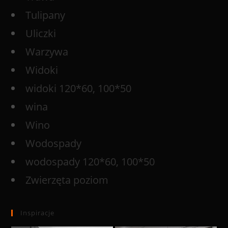
Tulipany
Uliczki
Warzywa
Widoki
widoki 120*60, 100*50
wina
Wino
Wodospady
wodospady 120*60, 100*50
Zwierzęta poziom
Inspiracje