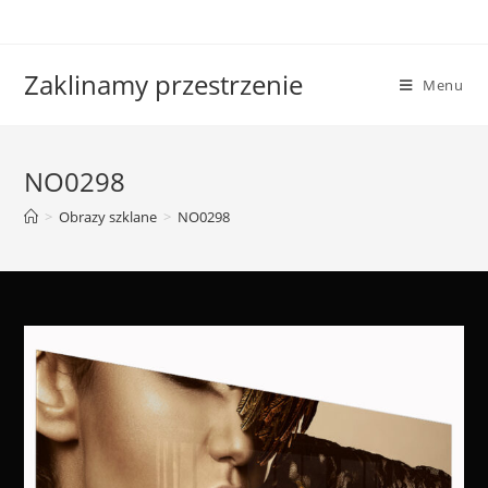
Skip
to
content
Zaklinamy przestrzenie
Menu
NO0298
>
Obrazy szklane
>
NO0298