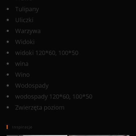
Tulipany
Uliczki
Warzywa
Widoki
widoki 120*60, 100*50
wina
Wino
Wodospady
wodospady 120*60, 100*50
Zwierzęta poziom
Inspiracje