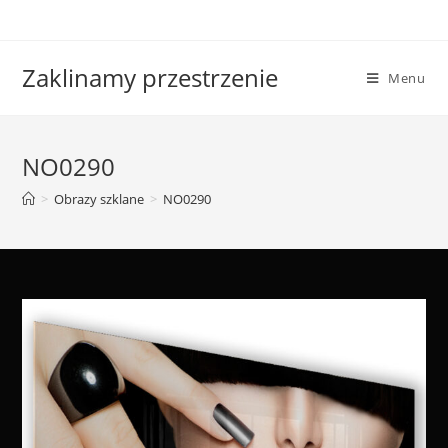
Skip
to
content
Zaklinamy przestrzenie
Menu
NO0290
>
Obrazy szklane
>
NO0290