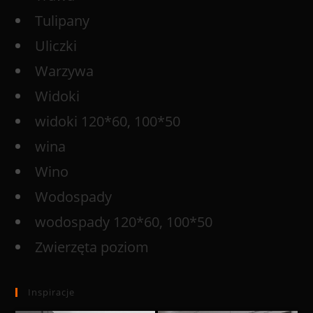
Tulipany
Uliczki
Warzywa
Widoki
widoki 120*60, 100*50
wina
Wino
Wodospady
wodospady 120*60, 100*50
Zwierzęta poziom
Inspiracje