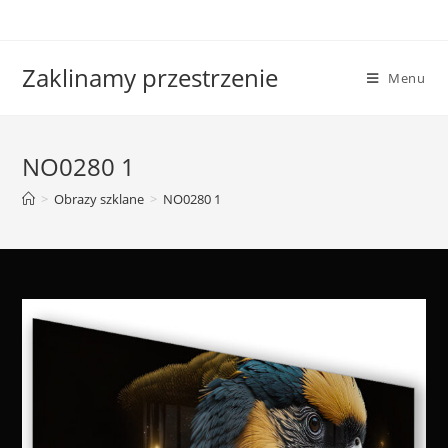
Skip
to
content
Zaklinamy przestrzenie
Menu
NO0280 1
>
Obrazy szklane
>
NO0280 1