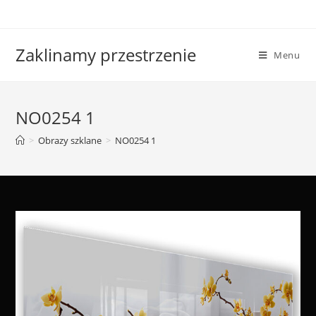
Skip
to
content
Zaklinamy przestrzenie
Menu
NO0254 1
>
Obrazy szklane
>
NO0254 1