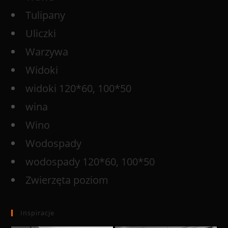
Tulipany
Uliczki
Warzywa
Widoki
widoki 120*60, 100*50
wina
Wino
Wodospady
wodospady 120*60, 100*50
Zwierzęta poziom
Inspiracje