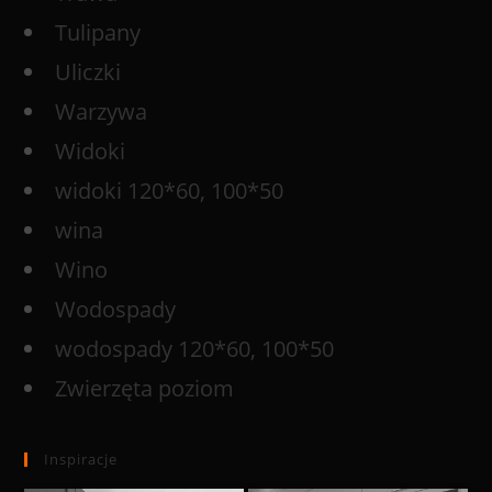
Tulipany
Uliczki
Warzywa
Widoki
widoki 120*60, 100*50
wina
Wino
Wodospady
wodospady 120*60, 100*50
Zwierzęta poziom
Inspiracje