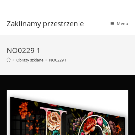
Skip
to
content
Zaklinamy przestrzenie
Menu
NO0229 1
>
Obrazy szklane
>
NO0229 1