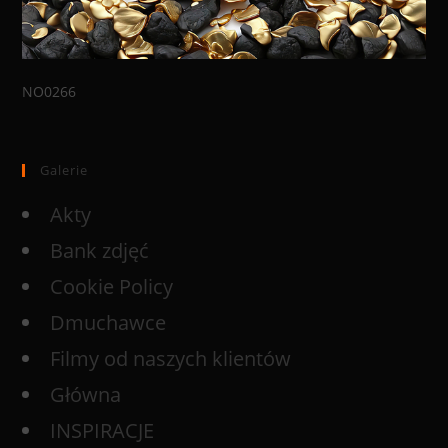
NO0266
Galerie
Akty
Bank zdjęć
Cookie Policy
Dmuchawce
Filmy od naszych klientów
Główna
INSPIRACJE