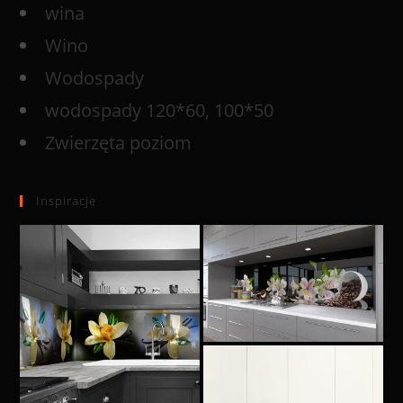
wina
Wino
Wodospady
wodospady 120*60, 100*50
Zwierzęta poziom
Inspiracje