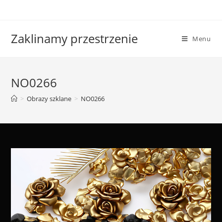
Skip
to
content
Zaklinamy przestrzenie
Menu
NO0266
>
Obrazy szklane
>
NO0266