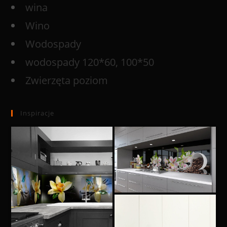
wina
Wino
Wodospady
wodospady 120*60, 100*50
Zwierzęta poziom
Inspiracje