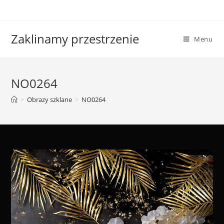
Skip
to
content
Zaklinamy przestrzenie
Menu
NO0264
>
Obrazy szklane
>
NO0264