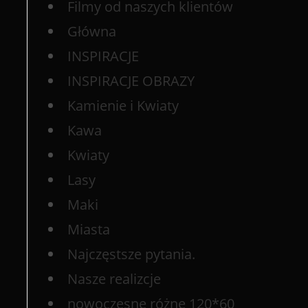
Filmy od naszych klientów
Główna
INSPIRACJE
INSPIRACJE OBRAZY
Kamienie i Kwiaty
Kawa
Kwiaty
Lasy
Maki
Miasta
Najczęstsze pytania.
Nasze realizcje
nowoczesne różne 120*60