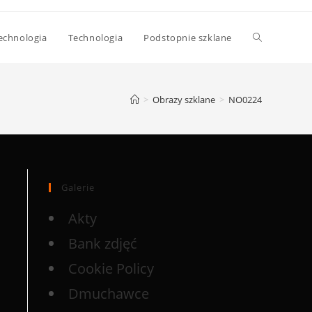
echnologia
Technologia
Podstopnie szklane
>
Obrazy szklane
>
NO0224
Galerie
Akty
Bank zdjęć
Cookie Policy
Dmuchawce