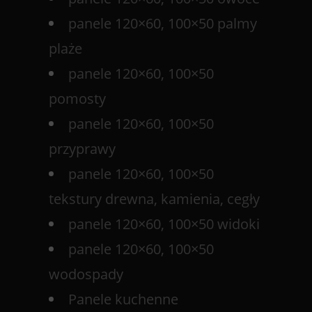
panele 120×60, 100×50 palmy
plaże
panele 120×60, 100×50
pomosty
panele 120×60, 100×50
przyprawy
panele 120×60, 100×50
tekstury drewna, kamienia, cegły
panele 120×60, 100×50 widoki
panele 120×60, 100×50
wodospady
Panele kuchenne