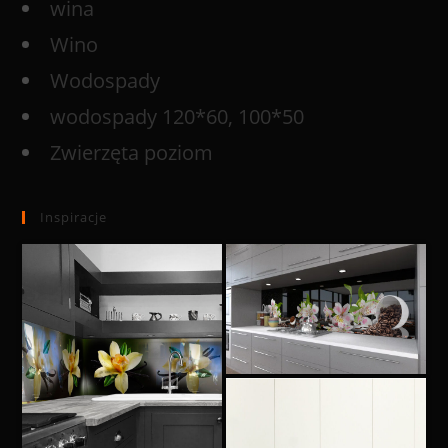
wina
Wino
Wodospady
wodospady 120*60, 100*50
Zwierzęta poziom
Inspiracje