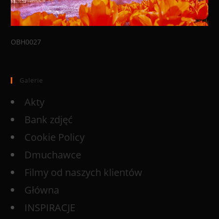
OBH0027
Galerie
Akty
Bank zdjęć
Cookie Policy
Dmuchawce
Filmy od naszych klientów
Główna
INSPIRACJE