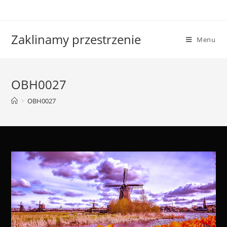
Skip
to
content
Zaklinamy przestrzenie
Menu
OBH0027
>
OBH0027