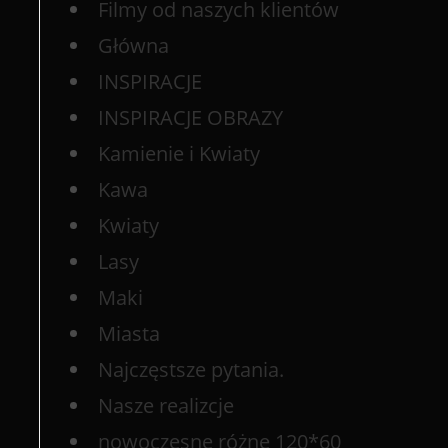
Filmy od naszych klientów
Główna
INSPIRACJE
INSPIRACJE OBRAZY
Kamienie i Kwiaty
Kawa
Kwiaty
Lasy
Maki
Miasta
Najczęstsze pytania.
Nasze realizcje
nowoczesne różne 120*60