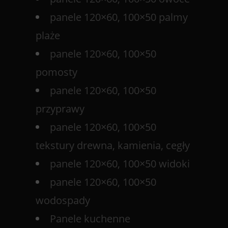
panele 120×60, 100×50 palmy
plaże
panele 120×60, 100×50
pomosty
panele 120×60, 100×50
przyprawy
panele 120×60, 100×50
tekstury drewna, kamienia, cegły
panele 120×60, 100×50 widoki
panele 120×60, 100×50
wodospady
Panele kuchenne