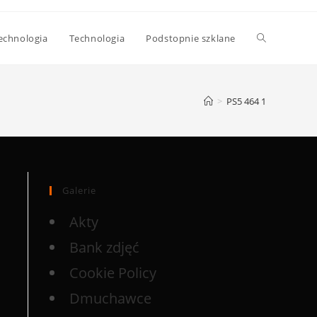
echnologia
Technologia
Podstopnie szklane
>
PS5 464 1
Galerie
Akty
Bank zdjęć
Cookie Policy
Dmuchawce