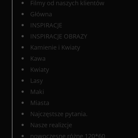
Filmy od naszych klientów
Główna
INSPIRACJE
INSPIRACJE OBRAZY
Kamienie i Kwiaty
Kawa
Kwiaty
Lasy
Maki
Miasta
Najczęstsze pytania.
Nasze realizcje
nowoczesne różne 120*60