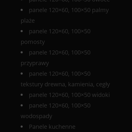
panele 120×60, 100×50 palmy
plaże
panele 120×60, 100×50
pomosty
panele 120×60, 100×50
przyprawy
panele 120×60, 100×50
tekstury drewna, kamienia, cegły
panele 120×60, 100×50 widoki
panele 120×60, 100×50
wodospady
Panele kuchenne