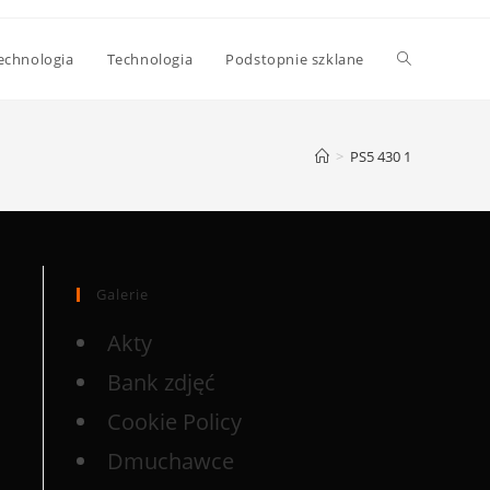
echnologia
Technologia
Podstopnie szklane
>
PS5 430 1
Galerie
Akty
Bank zdjęć
Cookie Policy
Dmuchawce