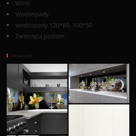
Wino
Wodospady
wodospady 120*60, 100*50
Zwierzęta poziom
Inspiracje