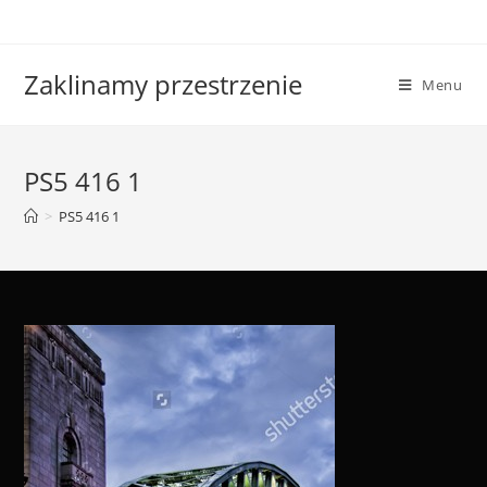
Skip
to
content
Zaklinamy przestrzenie
Menu
PS5 416 1
>
PS5 416 1