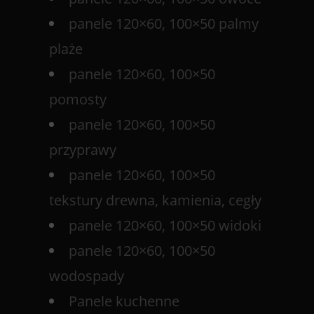
panele 120×60, 100×50 palmy
plaże
panele 120×60, 100×50
pomosty
panele 120×60, 100×50
przyprawy
panele 120×60, 100×50
tekstury drewna, kamienia, cegły
panele 120×60, 100×50 widoki
panele 120×60, 100×50
wodospady
Panele kuchenne