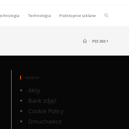
echnologia
Technologia
Podstopnie szklane
>
PS5 393 1
Galerie
Akty
Bank zdjęć
Cookie Policy
Dmuchawce