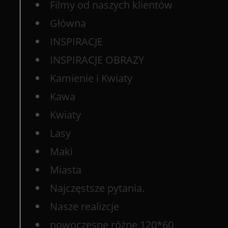
Filmy od naszych klientów
Główna
INSPIRACJE
INSPIRACJE OBRAZY
Kamienie i Kwiaty
Kawa
Kwiaty
Lasy
Maki
Miasta
Najczęstsze pytania.
Nasze realizcje
nowoczesne różne 120*60