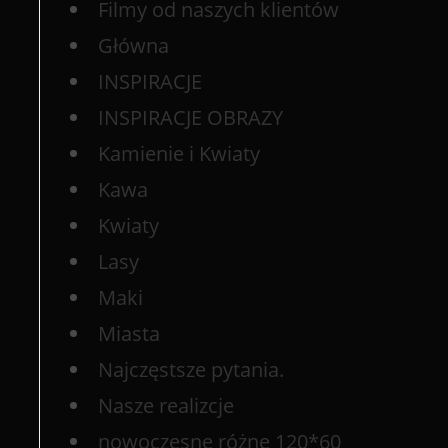
Filmy od naszych klientów
Główna
INSPIRACJE
INSPIRACJE OBRAZY
Kamienie i Kwiaty
Kawa
Kwiaty
Lasy
Maki
Miasta
Najczęstsze pytania.
Nasze realizcje
nowoczesne różne 120*60