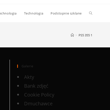
echnologia
Technologia
Podstopnie szklane
>
PS5 355 1
Galerie
Akty
Bank zdjęć
Cookie Policy
Dmuchawce