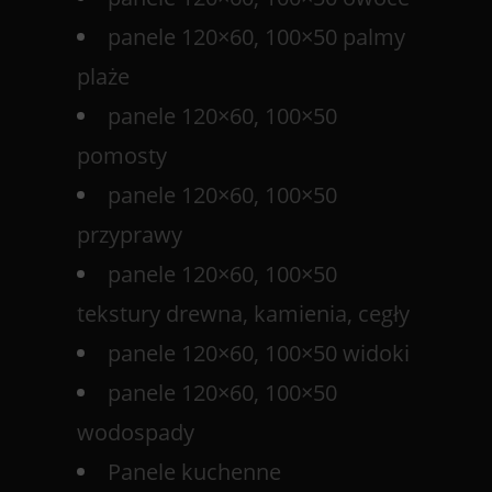
panele 120×60, 100×50 palmy
plaże
panele 120×60, 100×50
pomosty
panele 120×60, 100×50
przyprawy
panele 120×60, 100×50
tekstury drewna, kamienia, cegły
panele 120×60, 100×50 widoki
panele 120×60, 100×50
wodospady
Panele kuchenne