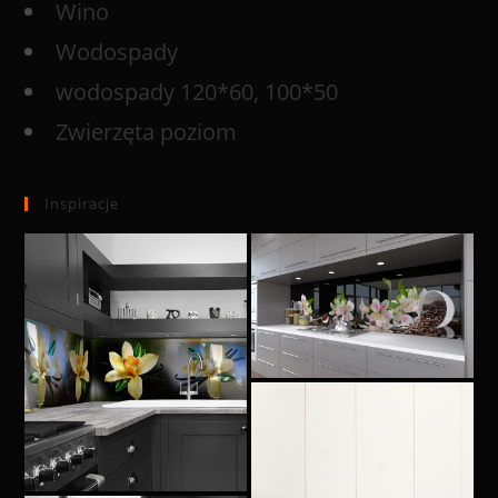
Wino
Wodospady
wodospady 120*60, 100*50
Zwierzęta poziom
Inspiracje