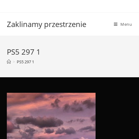
Skip
to
content
Zaklinamy przestrzenie
Menu
PS5 297 1
>
PS5 297 1