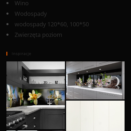
Wino
Wodospady
wodospady 120*60, 100*50
Zwierzęta poziom
Inspiracje