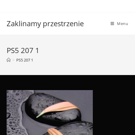
Skip
to
content
Zaklinamy przestrzenie
Menu
PS5 207 1
>
PS5 207 1