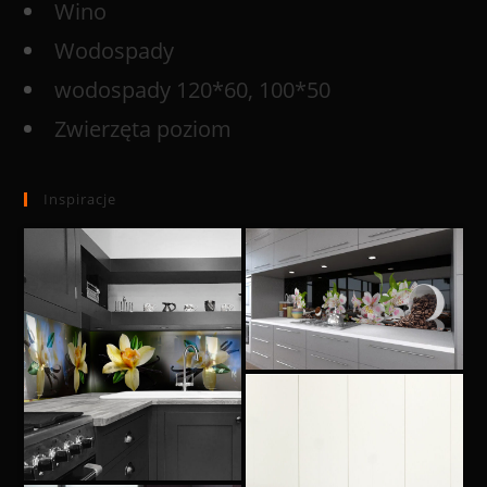
Wino
Wodospady
wodospady 120*60, 100*50
Zwierzęta poziom
Inspiracje