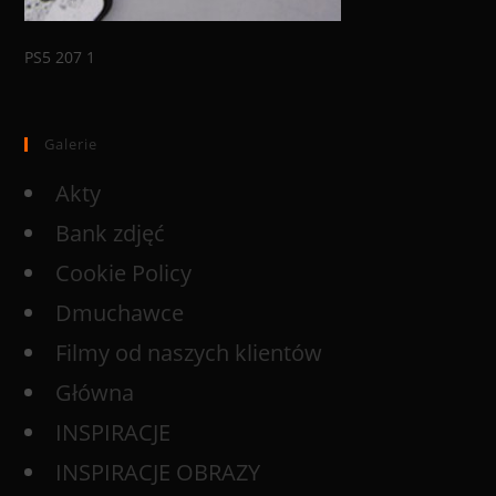
PS5 207 1
Galerie
Akty
Bank zdjęć
Cookie Policy
Dmuchawce
Filmy od naszych klientów
Główna
INSPIRACJE
INSPIRACJE OBRAZY