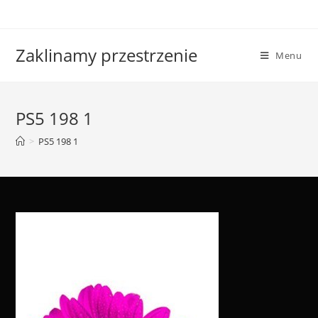
Skip
to
content
Zaklinamy przestrzenie
Menu
PS5 198 1
>
PS5 198 1