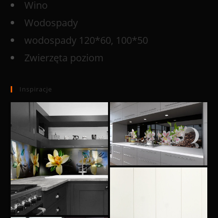
Wino
Wodospady
wodospady 120*60, 100*50
Zwierzęta poziom
Inspiracje