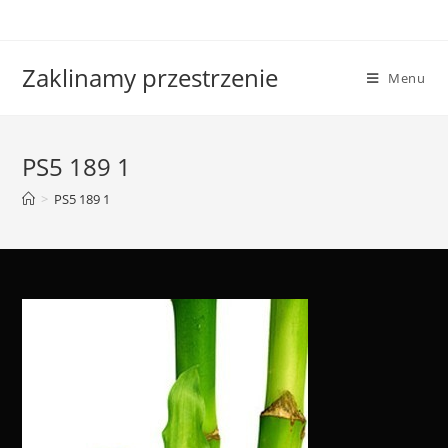
Skip
to
content
Zaklinamy przestrzenie
Menu
PS5 189 1
>
PS5 189 1