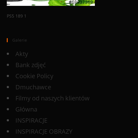
PS5 189 1
Galerie
Akty
Bank zdjęć
Cookie Policy
Dmuchawce
Filmy od naszych klientów
Główna
INSPIRACJE
INSPIRACJE OBRAZY