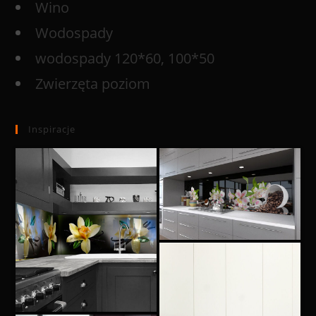
Wino
Wodospady
wodospady 120*60, 100*50
Zwierzęta poziom
Inspiracje